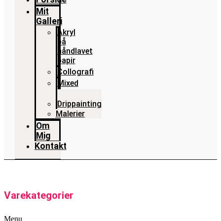
Mit
Galleri
Akryl
på
håndlavet
papir
Collografi
Mixed
media
Drippainting
Malerier
Om
Mig
Kontakt
Varekategorier
Menu