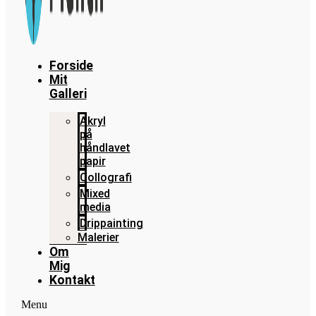
Forside
Mit
Galleri
Akryl
på
håndlavet
papir
Collografi
Mixed
media
Drippainting
Malerier
Om
Mig
Kontakt
Menu