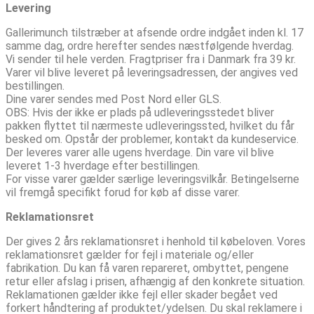
Levering
Gallerimunch tilstræber at afsende ordre indgået inden kl. 17
samme dag, ordre herefter sendes næstfølgende hverdag.
Vi sender til hele verden. Fragtpriser fra i Danmark fra 39 kr.
Varer vil blive leveret på leveringsadressen, der angives ved
bestillingen.
Dine varer sendes med Post Nord eller GLS.
OBS: Hvis der ikke er plads på udleveringsstedet bliver
pakken flyttet til nærmeste udleveringssted, hvilket du får
besked om. Opstår der problemer, kontakt da kundeservice.
Der leveres varer alle ugens hverdage. Din vare vil blive
leveret 1-3 hverdage efter bestillingen.
For visse varer gælder særlige leveringsvilkår. Betingelserne
vil fremgå specifikt forud for køb af disse varer.
Reklamationsret
Der gives 2 års reklamationsret i henhold til købeloven. Vores
reklamationsret gælder for fejl i materiale og/eller
fabrikation. Du kan få varen repareret, ombyttet, pengene
retur eller afslag i prisen, afhængig af den konkrete situation.
Reklamationen gælder ikke fejl eller skader begået ved
forkert håndtering af produktet/ydelsen. Du skal reklamere i