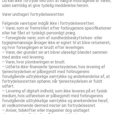
Du kan ikke fortryde ved blot at nægte modtagelse af varen,
uden samtidig at give tydelig meddelelse herom.
Varer undtaget fortrydelsesretten
Følgende varetyper indgår ikke i fortrydelsesretten:
– Varer, som er fremstillet efter forbrugerens specifikationer
eller har fået et tydeligt personligt præg.
– Forseglede varer, som af sundhedsbeskyttelses- eller
hygiejnemæssige årsager ikke er egnet til at blive returneret,
og hvor forseglingen er brudt efter leveringen.
– Varer, der grundet sin art bliver uløseligt blandet sammen
med andre ved levering.
– Varer, hvor plomberingen er brudt.
– Udførte ikke-finansielle tjenesteydelser, hvis levering af
tjenesteydelsen er påbegyndt med forbrugerens
forudgående udtrykkelige samtykke og anderkendelse af, at
fortrydelsesretten ophører, når tjenesteydelsen er fuldt
udført.
– Levering af digitalt indhold, som ikke leveres på et fysisk
medium, hvis udførelsen er påbegyndt med forbrugerens
forudgående udtrykkelige samtykke og anerkendelse heraf,
at vedkommende dermed mister sin fortrydelsesret.
– Aviser, tidskrifter eller magasiner dog undtaget