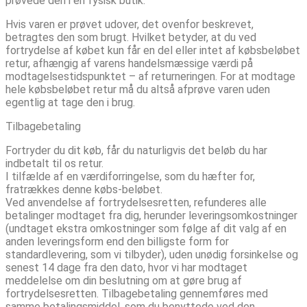
prøvede den i en fysisk butik.
Hvis varen er prøvet udover, det ovenfor beskrevet,
betragtes den som brugt. Hvilket betyder, at du ved
fortrydelse af købet kun får en del eller intet af købsbeløbet
retur, afhængig af varens handelsmæssige værdi på
modtagelsestidspunktet – af returneringen. For at modtage
hele købsbeløbet retur må du altså afprøve varen uden
egentlig at tage den i brug.
Tilbagebetaling
Fortryder du dit køb, får du naturligvis det beløb du har
indbetalt til os retur.
I tilfælde af en værdiforringelse, som du hæfter for,
fratrækkes denne købs-beløbet.
Ved anvendelse af fortrydelsesretten, refunderes alle
betalinger modtaget fra dig, herunder leveringsomkostninger
(undtaget ekstra omkostninger som følge af dit valg af en
anden leveringsform end den billigste form for
standardlevering, som vi tilbyder), uden unødig forsinkelse og
senest 14 dage fra den dato, hvor vi har modtaget
meddelelse om din beslutning om at gøre brug af
fortrydelsesretten. Tilbagebetaling gennemføres med
samme betalingsmiddel, som du benyttede ved den