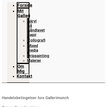
Forside
Mit
Galleri
Akryl
på
håndlavet
papir
Collografi
Mixed
media
Drippainting
Malerier
Om
Mig
Kontakt
Handelsbetingelser hos Gallerimunch