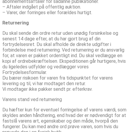
abonnementsaftaler for sådanne publikationer.
– Aftaler indgået på offentlig auktion.
– Varer, der forringes eller forældes hurtigt.
Returnering
Du skal sende din ordre retur uden unødig forsinkelse og
senest 14 dage efter, at du har gjort brug af din
fortrydelsesret. Du skal afholde de direkte udgifter i
forbindelse med returnering. Ved returnering er du ansvarlig
for, at varen er pakket ordentligt ind. Du skal vedlægge en
kopi af ordrebekræftelsen. Ekspeditionen går hurtigere, hvis
du ligeledes udfylder og vedlægger vores
Fortrydelsesformular.
Du bærer risikoen for varen fra tidspunktet for varens
levering og til, vi har modtaget den retur.
Vi modtager ikke pakker sendt pr. efterkrav.
Varens stand ved returnering
Du hæfter kun for eventuel forringelse af varens værdi, som
skyldes anden håndtering, end hvad der er nødvendigt for at
fastslå varens art, egenskaber og den måde, hvorpå den
fungerer. Du kan med andre ord prøve varen, som hvis du