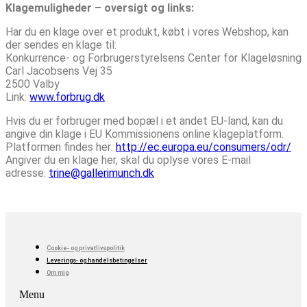
Klagemuligheder – oversigt og links:
Har du en klage over et produkt, købt i vores Webshop, kan
der sendes en klage til:
Konkurrence- og Forbrugerstyrelsens Center for Klageløsning
Carl Jacobsens Vej 35
2500 Valby
Link:
www.forbrug.dk
Hvis du er forbruger med bopæl i et andet EU-land, kan du
angive din klage i EU Kommissionens online klageplatform.
Platformen findes her:
http://ec.europa.eu/consumers/odr/
Angiver du en klage her, skal du oplyse vores E-mail
adresse:
trine@gallerimunch.dk
Cookie- og privatlivspolitik
Leverings- og handelsbetingelser
Om mig
Menu