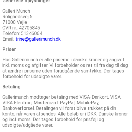
Generelle oplysninger
Galleri Münch
Rolighedsvej 5
71000 Vejle
CVR nr.: 42705845
Telefon: 51346064
Email:
trine@gallerimunch.dk
Priser
Hos Gallerimunch er alle priserne i danske kroner og angivet
inkl. moms og afgifter. Vi forbeholder os ret til fra dag til dag
at ændre i priserne uden forudgående samtykke. Der tages
forbehold for udsolgte varer.
Betaling
Gallerimunch modtager betaling med VISA-Dankort, VISA,
VISA Electron, Mastercard, PayPal, MobilePay,
Bankoverførsel. Betalingen vil først blive trukket på din
konto, når varen afsendes. Alle beløb er i DKK. Danske kroner
og incl. moms. Der tages forbehold for prisfejl og
udsolgte/udgåede varer.