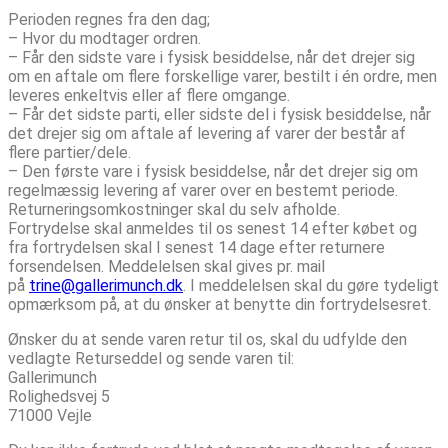
Perioden regnes fra den dag;
– Hvor du modtager ordren.
– Får den sidste vare i fysisk besiddelse, når det drejer sig
om en aftale om flere forskellige varer, bestilt i én ordre, men
leveres enkeltvis eller af flere omgange.
– Får det sidste parti, eller sidste del i fysisk besiddelse, når
det drejer sig om aftale af levering af varer der består af
flere partier/dele.
– Den første vare i fysisk besiddelse, når det drejer sig om
regelmæssig levering af varer over en bestemt periode.
Returneringsomkostninger skal du selv afholde.
Fortrydelse skal anmeldes til os senest 14 efter købet og
fra fortrydelsen skal I senest 14 dage efter returnere
forsendelsen. Meddelelsen skal gives pr. mail
på
trine@gallerimunch.dk
. I meddelelsen skal du gøre tydeligt
opmærksom på, at du ønsker at benytte din fortrydelsesret.
Ønsker du at sende varen retur til os, skal du udfylde den
vedlagte Returseddel og sende varen til:
Gallerimunch
Rolighedsvej 5
71000 Vejle