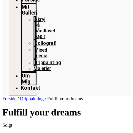
Mit
Galleri
Akryl
på
håndlavet
papir
Collografi
Mixed
media
Drippainting
Malerier
Om
Mig
Kontakt
Forside
/
Drippainting
/ Fulfill your dreams
Fulfill your dreams
Solgt