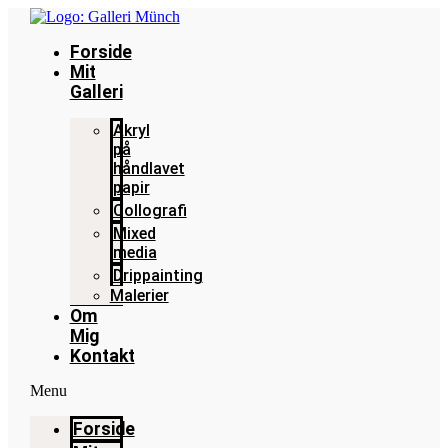
Videre
til
Forside
indhold
Mit
Galleri
Akryl
på
håndlavet
papir
Collografi
Mixed
media
Drippainting
Malerier
Om
Mig
Kontakt
Menu
Forside