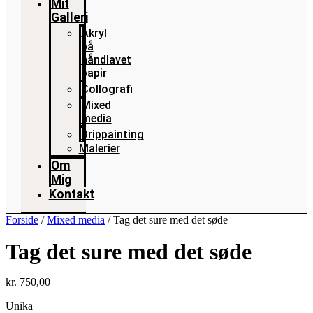
Mit
Galleri
Akryl
på
håndlavet
papir
Collografi
Mixed
media
Drippainting
Malerier
Om
Mig
Kontakt
Forside
/
Mixed media
/ Tag det sure med det søde
Tag det sure med det søde
kr.
750,00
Unika